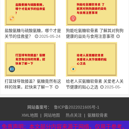
盐酸氨糖与硫酸氨糖，哪个才是
狗能吃氨糖软骨素 了解其对狗狗
关节的佳救星？
2025-05-24
健康的益处与食用注意事项
2025-05-24
打篮球导致膝盖？氨糖竟然有这
给老人买氨糖软骨素 关爱老人关
样的效果，赶快来了解一下
节健康的贴心之选
2025-05-
2025-05-24
24
网站备案号：
鲁ICP备2022021605号-1
XML地图
|
网站地图
热点关注
|
氨糖软骨素
友情链接：
益生菌排行榜
|
益生菌牌子排名
|
氨糖软骨素品
免责声明：本文部分内容来源于网络，仅用于参考、