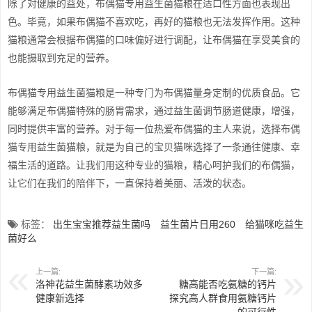
除了对健康的益处，布偶猫专用益生菌猫粮在适口性方面也表现出
色。毕竟，如果布偶猫不喜欢吃，再好的猫粮也无法发挥作用。这种
猫粮通常会根据布偶猫的口味偏好进行调配，让布偶猫在享受美食的
也能摄取到充足的营养。
布偶猫专用益生菌猫粮是一种专门为布偶猫量身定制的优质食品。它
能够满足布偶猫特殊的肠胃需求，通过益生菌调节肠道健康，增强，
同时提供丰富的营养。对于每一位热爱布偶猫的主人来说，选择布偶
猫专用益生菌猫粮，就是为自己的宝贝猫咪选择了一条通往健康、幸
福生活的道路。让我们用这种专业的猫粮，精心呵护我们的布偶猫，
让它们在我们的陪伴下，一直保持着美丽、活泼的状态。
标签：
出生宝宝推荐益生菌吗
益生菌片日用260
给猫咪吃益生
菌好么
上一篇:
下一篇:
洛神花益生菌酵素功效多
糖高能否吃氨糖的钙片
健康新选择
探究高人群食用氨糖钙片