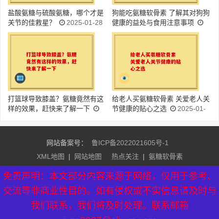
盐酸氨糖与硫酸氨糖，哪个才是
狗能吃氨糖软骨素 了解其对狗狗
关节的佳救星？
2025-01-28
健康的益处与食用注意事项
2025-01-28
打篮球导致膝盖？氨糖竟然有这
给老人买氨糖软骨素 关爱老人关
样的效果，赶快来了解一下
节健康的贴心之选
2025-01-
2025-01-28
28
网站备案号：
鲁ICP备2022021605号-1
XML地图
|
网站地图
热点关注
|
氨糖软骨素
友情链接：
益生菌排行榜
|
益生菌牌子排名
|
氨糖软骨素品
免责声明：本文部分内容来源于网络，仅用于参考、
牌
|
硫酸氨糖软骨素
|
芝素堂官网
交流等非商业性目的。如有侵权或不实信息请及时与
我们联系，我们将及时处理。联系邮箱