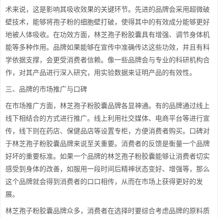
术来说，这是影响其吸收效果的关键环节。先进的品牌会采用超微破
壁技术，能够将孢子粉的细胞壁打破，使得其中的有效成分能够更好
地被人体吸收。在功效方面，林芝孢子粉胶囊具有增强、调节身体机
能等多种作用。品牌如果能够在宣传中准确传达这些功效，并且有科
学依据支撑，会更受消费者信赖。像一些品牌会与专业的科研机构合
作，对其产品进行深入研究，用实验数据来证明产品的有效性。
三、品牌的市场推广与口碑
在市场推广方面，林芝孢子粉胶囊品牌各显神通。有的品牌通过线上
线下相结合的方式进行推广。线上利用社交媒体、电商平台等进行宣
传，线下则在药店、保健品店等设置专柜，方便消费者购买。口碑对
于林芝孢子粉胶囊品牌来说至关重要。消费者的反馈是衡量一个品牌
好坏的重要标准。如果一个品牌的林芝孢子粉胶囊能够让消费者切实
感受到身体的改善，如服用一段时间后精神状态变好、增强等，那么
这个品牌就会得到消费者的口口相传，从而在市场上获得更好的发
展。
林芝孢子粉胶囊品牌众多，消费者在选择时要综合考虑品牌的原料质