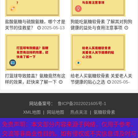
盐酸氨糖与硫酸氨糖，哪个才是
狗能吃氨糖软骨素 了解其对狗狗
关节的佳救星？
2025-05-13
健康的益处与食用注意事项
2025-05-13
打篮球导致膝盖？氨糖竟然有这
给老人买氨糖软骨素 关爱老人关
样的效果，赶快来了解一下
节健康的贴心之选
2025-05-
2025-05-13
13
网站备案号：
鲁ICP备2022021605号-1
XML地图
|
网站地图
热点关注
|
氨糖软骨素
友情链接：
益生菌排行榜
|
益生菌牌子排名
|
氨糖软骨素品
免责声明：本文部分内容来源于网络，仅用于参考、
牌
|
硫酸氨糖软骨素
|
芝素堂官网
交流等非商业性目的。如有侵权或不实信息请及时与