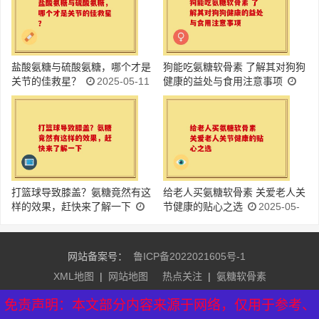
盐酸氨糖与硫酸氨糖，哪个才是
狗能吃氨糖软骨素 了解其对狗狗
关节的佳救星？
2025-05-11
健康的益处与食用注意事项
2025-05-11
打篮球导致膝盖？氨糖竟然有这
给老人买氨糖软骨素 关爱老人关
样的效果，赶快来了解一下
节健康的贴心之选
2025-05-
2025-05-11
11
网站备案号：
鲁ICP备2022021605号-1
XML地图
|
网站地图
热点关注
|
氨糖软骨素
友情链接：
益生菌排行榜
|
益生菌牌子排名
|
氨糖软骨素品
免责声明：本文部分内容来源于网络，仅用于参考、
牌
|
硫酸氨糖软骨素
|
芝素堂官网