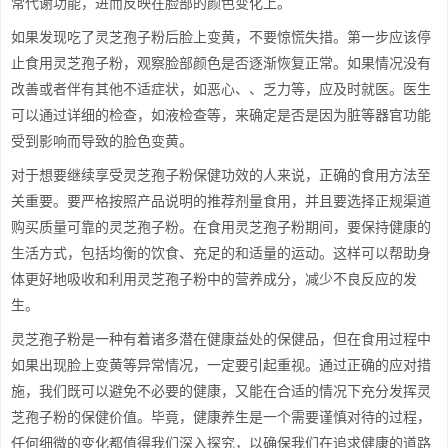
常代谢功能，进而反映在脸部的颜色变化上。
如果发现吃了灵芝孢子粉后脸上变黄，不要惊慌失措。第一步应该停
止食用灵芝孢子粉，观察脸部颜色是否逐渐恢复正常。如果情况没有
改善或者伴有其他不适症状，如恶心、、乏力等，应及时就医。医生
可以通过详细的检查，如液检查等，来确定是否是因为脏等器官功能
受到影响而导致的脸色变黄。
对于想要继续享受灵芝孢子粉保健功效的人来说，正确的食用方法至
关重要。要严格按照产品说明的推荐剂量食用，并且要选择正规渠道
购买质量可靠的灵芝孢子粉。在食用灵芝孢子粉期间，要保持健康的
生活方式，包括均衡的饮食、充足的和适量的运动。这样可以帮助身
体更好地吸收和利用灵芝孢子粉中的营养成分，减少不良反应的发
生。
灵芝孢子粉是一种有着诸多潜在健康益处的保健品，但在食用过程中
如果出现脸上变黄等异常情况，一定要引起重视。通过正确的应对措
施，我们既可以避免不必要的健康，又能在合适的情况下充分发挥灵
芝孢子粉的保健价值。毕竟，健康养生是一个需要谨慎对待的过程，
任何细微的变化都值得我们深入探究，以确保我们在追求健康的道路