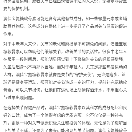
行高强度运动，或者关节已经出现轻微不适的人来说，无疑是非常重
要的保护机制。
澳佳宝氨糖软骨素可能还含有其他有益成分，如一些微量元素或者辅
助营养物质。这些成分在整体上进一步提升了产品对关节健康的促进
作用。
对于中老年人来说，关节的老化和磨损是不可避免的问题。澳佳宝氨
糖软骨素可以帮助他们缓解关节，改善关节的灵活性。很多中老年人
在服用一段时间后，都能明显感觉到上下楼梯时关节的轻松感增强，
久坐后起身也不再那么困难。而对于年轻人，尤其是那些热爱运动的
人群，澳佳宝氨糖软骨素就像是关节的“守护天使”。无论是跑步、篮
球还是健身等运动，都可能对关节造成一定的压力，提前补充氨糖软
骨素，可以关节损伤，让他们在运动场上尽情挥洒汗水，不用担心关
节过早出现问题。
在选择关节保健产品时，澳佳宝氨糖软骨素以其科学的成分配比和良
好的口碑，成为了一个值得考虑的优质选项。它不仅仅是一种补充
剂，更是一种对关节健康积极关注和投资的体现。无论是为了缓解当
下的关节不适，还是为了未来可能出现的关节问题，澳佳宝氨糖软骨