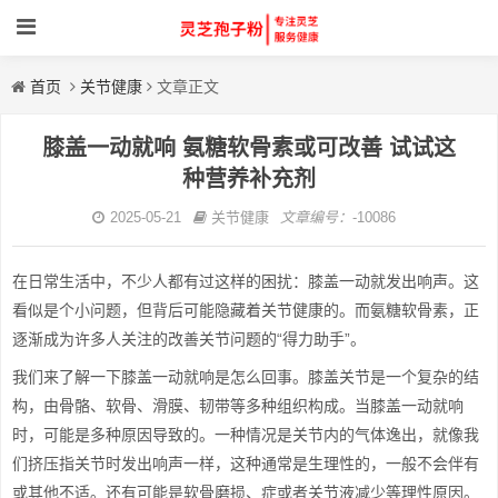
首页
关节健康
文章正文
膝盖一动就响 氨糖软骨素或可改善 试试这
种营养补充剂
2025-05-21
关节健康
文章编号：
-10086
在日常生活中，不少人都有过这样的困扰：膝盖一动就发出响声。这
看似是个小问题，但背后可能隐藏着关节健康的。而氨糖软骨素，正
逐渐成为许多人关注的改善关节问题的“得力助手”。
我们来了解一下膝盖一动就响是怎么回事。膝盖关节是一个复杂的结
构，由骨骼、软骨、滑膜、韧带等多种组织构成。当膝盖一动就响
时，可能是多种原因导致的。一种情况是关节内的气体逸出，就像我
们挤压指关节时发出响声一样，这种通常是生理性的，一般不会伴有
或其他不适。还有可能是软骨磨损、症或者关节液减少等理性原因。