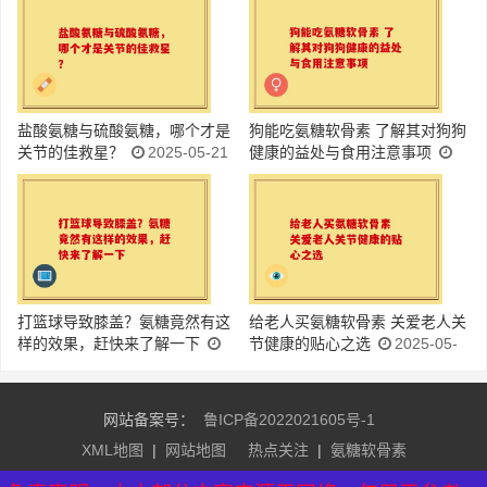
盐酸氨糖与硫酸氨糖，哪个才是
狗能吃氨糖软骨素 了解其对狗狗
关节的佳救星？
2025-05-21
健康的益处与食用注意事项
2025-05-21
打篮球导致膝盖？氨糖竟然有这
给老人买氨糖软骨素 关爱老人关
样的效果，赶快来了解一下
节健康的贴心之选
2025-05-
2025-05-21
21
网站备案号：
鲁ICP备2022021605号-1
XML地图
|
网站地图
热点关注
|
氨糖软骨素
友情链接：
益生菌排行榜
|
益生菌牌子排名
|
氨糖软骨素品