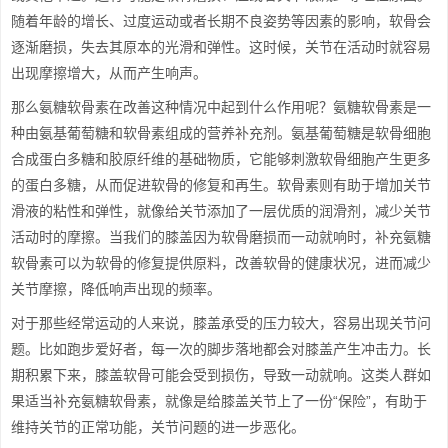
随着年龄的增长、过度运动或者长期不良姿势等因素的影响，软骨会
逐渐磨损，失去其原本的光滑和弹性。这时候，关节在活动时就容易
出现摩擦增大，从而产生响声。
那么氨糖软骨素在改善这种情况中起到什么作用呢？氨糖软骨素是一
种由氨基葡萄糖和软骨素组成的营养补充剂。氨基葡萄糖是软骨细胞
合成蛋白多糖和胶原纤维的基础物质，它能够刺激软骨细胞产生更多
的蛋白多糖，从而促进软骨的修复和再生。软骨素则有助于增加关节
滑液的粘性和弹性，就像给关节添加了一层优质的润滑剂，减少关节
活动时的摩擦。当我们的膝盖因为软骨磨损而一动就响时，补充氨糖
软骨素可以为软骨的修复提供原料，改善软骨的健康状况，进而减少
关节摩擦，降低响声出现的频率。
对于那些经常运动的人来说，膝盖承受的压力较大，容易出现关节问
题。比如跑步爱好者，每一次的脚步落地都会对膝盖产生冲击力。长
期积累下来，膝盖软骨可能会受到损伤，导致一动就响。这类人群如
果适当补充氨糖软骨素，就像是给膝盖关节上了一份“保险”，有助于
维持关节的正常功能，关节问题的进一步恶化。