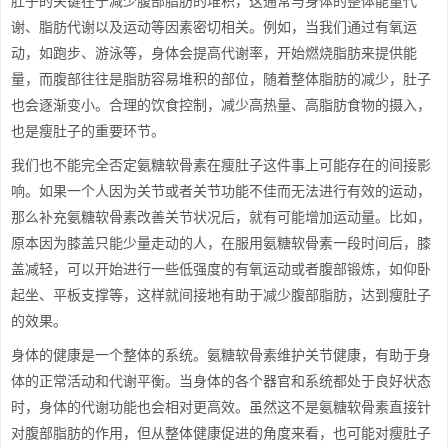
肚子的关键在于减少腹部脂肪的堆积，这通常与身体的整体能量代
谢、脂肪代谢以及运动等因素密切相关。例如，当我们通过有氧运
动，如跑步、游泳等，身体会提高代谢率，开始燃烧脂肪来提供能
量，而腹部往往是脂肪容易堆积的部位，随着整体脂肪的减少，肚子
也会逐渐变小。合理的饮食控制，减少高热量、高脂肪食物的摄入，
也是瘦肚子的重要环节。
我们也不能完全否定氨糖软骨素在瘦肚子这件事上可能存在的间接影
响。如果一个人因为关节或者关节功能不佳而无法进行有效的运动，
那么补充氨糖软骨素改善关节状况后，就有可能增加运动量。比如，
原本因为膝盖只能少量走动的人，在服用氨糖软骨素一段时间后，膝
盖减轻，可以开始进行一些低强度的有氧运动或者腹部锻炼，如仰卧
起坐、平板支撑等，这样就间接地有助于减少腹部脂肪，达到瘦肚子
的效果。
身体的健康是一个整体的系统。氨糖软骨素维护关节健康，有助于身
体的正常活动和代谢平衡。当身体的各个器官和系统都处于良好状态
时，身体的代谢功能也会相对更高效。虽然这不是氨糖软骨素直接针
对腹部脂肪的作用，但从整体健康促进的角度来看，也可能对瘦肚子