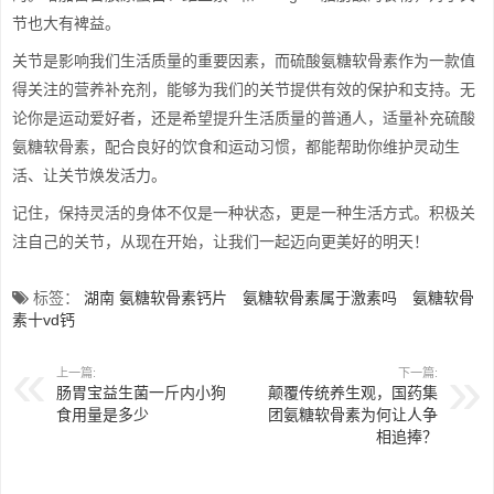
节也大有裨益。
关节是影响我们生活质量的重要因素，而硫酸氨糖软骨素作为一款值
得关注的营养补充剂，能够为我们的关节提供有效的保护和支持。无
论你是运动爱好者，还是希望提升生活质量的普通人，适量补充硫酸
氨糖软骨素，配合良好的饮食和运动习惯，都能帮助你维护灵动生
活、让关节焕发活力。
记住，保持灵活的身体不仅是一种状态，更是一种生活方式。积极关
注自己的关节，从现在开始，让我们一起迈向更美好的明天！
标签：
湖南 氨糖软骨素钙片
氨糖软骨素属于激素吗
氨糖软骨
素十vd钙
上一篇:
下一篇:
肠胃宝益生菌一斤内小狗
颠覆传统养生观，国药集
食用量是多少
团氨糖软骨素为何让人争
相追捧？