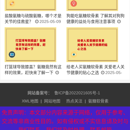
盐酸氨糖与硫酸氨糖，哪个才是
狗能吃氨糖软骨素 了解其对狗狗
关节的佳救星？
2025-05-09
健康的益处与食用注意事项
2025-05-09
打篮球导致膝盖？氨糖竟然有这
给老人买氨糖软骨素 关爱老人关
样的效果，赶快来了解一下
节健康的贴心之选
2025-05-
2025-05-09
09
网站备案号：
鲁ICP备2022021605号-1
XML地图
|
网站地图
热点关注
|
氨糖软骨素
友情链接：
益生菌排行榜
|
益生菌牌子排名
|
氨糖软骨素品
免责声明：本文部分内容来源于网络，仅用于参考、
牌
|
硫酸氨糖软骨素
|
芝素堂官网
交流等非商业性目的。如有侵权或不实信息请及时与