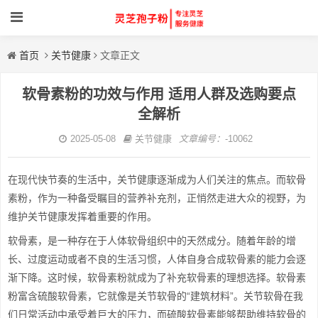
首页
关节健康
文章正文
软骨素粉的功效与作用 适用人群及选购要点
全解析
2025-05-08
关节健康
文章编号：
-10062
在现代快节奏的生活中，关节健康逐渐成为人们关注的焦点。而软骨
素粉，作为一种备受瞩目的营养补充剂，正悄然走进大众的视野，为
维护关节健康发挥着重要的作用。
软骨素，是一种存在于人体软骨组织中的天然成分。随着年龄的增
长、过度运动或者不良的生活习惯，人体自身合成软骨素的能力会逐
渐下降。这时候，软骨素粉就成为了补充软骨素的理想选择。软骨素
粉富含硫酸软骨素，它就像是关节软骨的“建筑材料”。关节软骨在我
们日常活动中承受着巨大的压力，而硫酸软骨素能够帮助维持软骨的