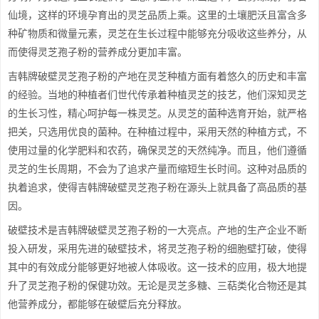
仙境，这样的环境孕育出的灵芝品质上乘。这里的土壤肥沃且富含多
种矿物质和微量元素，灵芝在生长过程中能够充分吸收这些养分，从
而使得灵芝孢子粉的营养成分更加丰富。
吉韩牌破壁灵芝孢子粉的产地在灵芝种植方面有着悠久的历史和丰富
的经验。当地的种植者们世代传承着种植灵芝的技艺，他们深知灵芝
的生长习性，精心呵护每一株灵芝。从灵芝的菌种选育开始，就严格
把关，只选用优良的菌种。在种植过程中，采用天然的种植方式，不
使用过量的化学肥料和农药，确保灵芝的天然纯净。而且，他们遵循
灵芝的生长周期，不会为了追求产量而缩短生长时间。这种对品质的
执着追求，使得吉韩牌破壁灵芝孢子粉在源头上就具备了高品质的基
因。
破壁技术是吉韩牌破壁灵芝孢子粉的一大亮点。产地的生产企业不断
投入研发，采用先进的破壁技术，将灵芝孢子粉的细胞壁打破，使得
其中的有效成分能够更好地被人体吸收。这一技术的应用，极大地提
升了灵芝孢子粉的保健功效。无论是灵芝多糖、三萜类化合物还是其
他营养成分，都能够在破壁后充分释放。