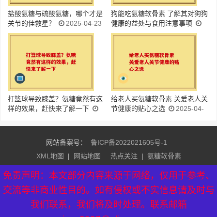
盐酸氨糖与硫酸氨糖，哪个才是
狗能吃氨糖软骨素 了解其对狗狗
关节的佳救星？
2025-04-23
健康的益处与食用注意事项
2025-04-23
打篮球导致膝盖？氨糖竟然有这
给老人买氨糖软骨素 关爱老人关
样的效果，赶快来了解一下
节健康的贴心之选
2025-04-
2025-04-23
23
网站备案号：
鲁ICP备2022021605号-1
XML地图
|
网站地图
热点关注
|
氨糖软骨素
友情链接：
益生菌排行榜
|
益生菌牌子排名
|
氨糖软骨素品
免责声明：本文部分内容来源于网络，仅用于参考、
牌
|
硫酸氨糖软骨素
|
芝素堂官网
交流等非商业性目的。如有侵权或不实信息请及时与
我们联系，我们将及时处理。联系邮箱