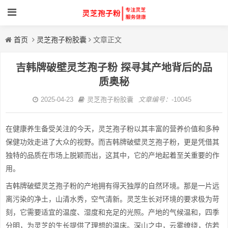
首页
灵芝孢子粉胶囊
文章正文
吉韩牌破壁灵芝孢子粉 探寻其产地背后的品
质奥秘
2025-04-23
灵芝孢子粉胶囊
文章编号：
-10045
在健康养生备受关注的今天，灵芝孢子粉以其丰富的营养价值和多种
保健功效走进了大众的视野。而吉韩牌破壁灵芝孢子粉，更是凭借其
独特的品质在市场上脱颖而出，这其中，它的产地起着至关重要的作
用。
吉韩牌破壁灵芝孢子粉的产地拥有得天独厚的自然环境。那是一片远
离污染的净土，山清水秀，空气清新。灵芝生长对环境的要求极为苛
刻，它需要适宜的温度、湿度和充足的光照。产地的气候温和，四季
分明，为灵芝的生长提供了理想的温床。深山之中，云雾缭绕，仿若